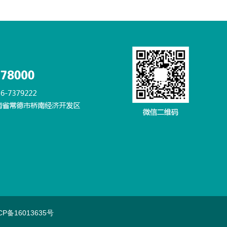
备16013635号