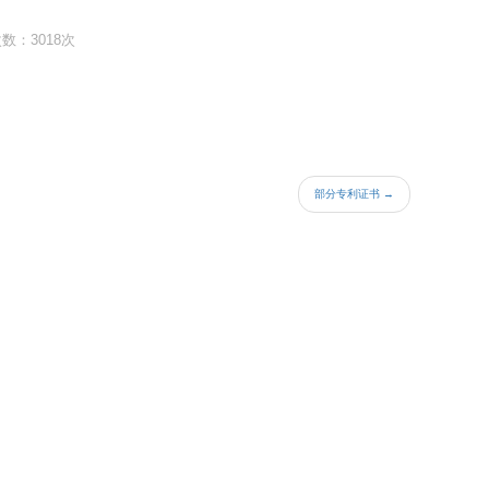
览次数：3018次
部分专利证书
→