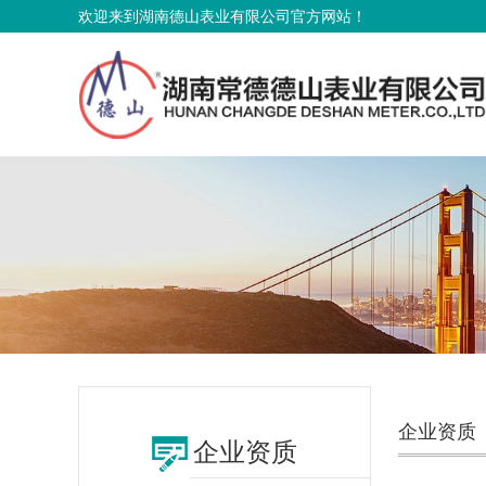
欢迎来到湖南德山表业有限公司官方网站！
企业资质
企业资质