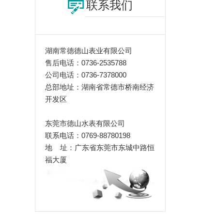
联系我们
湖南常德德山表业有限公司
售后电话：0736-2535788
公司电话：0736-7378000
总部地址：湖南省常德市桥南经济
开发区
东莞市德山水表有限公司
联系电话：0769-88780198
地 址：广东省东莞市东城中路恒
福大厦