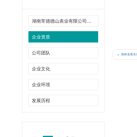
湖南常德德山表业有限公司简介
企业资质
公司团队
←
湖南省著名
企业文化
企业环境
发展历程