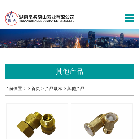
切
换
导
航
其他产品
当前位置：
> 首页
> 产品展示
> 其他产品