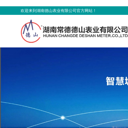
欢迎来到湖南德山表业有限公司官方网站！