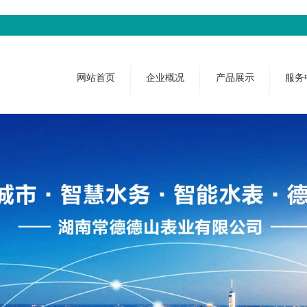
网站首页
企业概况
产品展示
服务