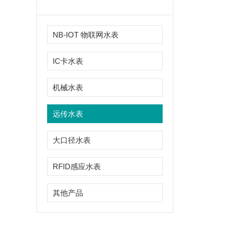
NB-IOT 物联网水表
IC卡水表
机械水表
远传水表
大口径水表
RFID感应水表
其他产品