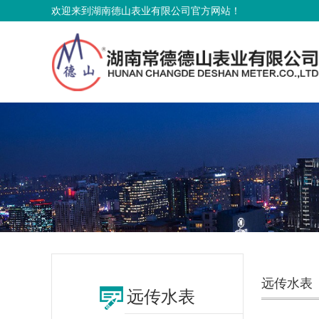
欢迎来到湖南德山表业有限公司官方网站！
远传水表
远传水表