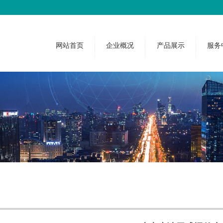
网站首页
企业概况
产品展示
服务