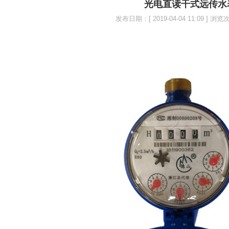
光电直读干式远传水
发布日期：[ 2019-04-04 11:09 ] 浏