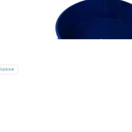
式远传水表